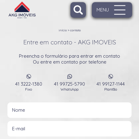
MENU
início
>
contato
Entre em contato - AKG IMOVEIS
Preencha o formulário para entrar em contato
Ou entre em contato por telefone
41 3222-1380
41 99725-5790
41 99127-1144
Fixo
WhatsApp
Plantão