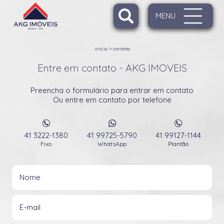
MENU
início
>
contato
Entre em contato - AKG IMOVEIS
Preencha o formulário para entrar em contato
Ou entre em contato por telefone
41 3222-1380
41 99725-5790
41 99127-1144
Fixo
WhatsApp
Plantão