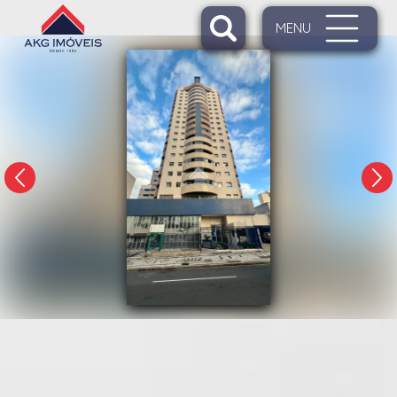
MENU
1/24