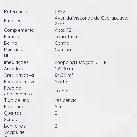
Referência
0872
Avenida Visconde de Guarapuava,
Endereço
2763
Complemento
Apto 72
Edificio
João Turin
Bairro
Centro
Município
Curitiba
UF
PR
Imediações
Shopping Estação; UTFPR.
Área total
135,00 m²
Área privativa
84,00 m²
Face do imóvel
Norte
Face do
Frente
apartamento
Tipo de uso
residencial
Mobiliado
Sim
Quartos
2
Suítes
1
Banheiros
2
Vagas de
1