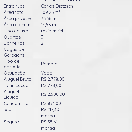
Entre ruas
Carlos Dietzsch
Área total
109,26 m²
Área privativa
76,36 m²
Área comum
14,58 m²
Tipo de uso
residencial
Quartos
3
Banheiros
2
Vagas de
1
Garagens
Tipo de
Remota
portaria
Ocupação
Vago
Aluguel Bruto
R$ 2.778,00
Bonificação
R$ 278,00
Aluguel
R$ 2.500,00
Líquido
Condomínio
R$ 871,00
Iptu
R$ 117,30
mensal
Seguro
R$ 35,61
mensal